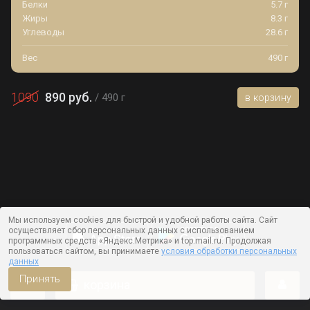
Белки
5.7 г
Жиры
8.3 г
Углеводы
28.6 г
Вес
490 г
1090
890 руб.
490 г
в корзину
Мы используем cookies для быстрой и удобной работы сайта. Сайт
осуществляет сбор персональных данных с использованием
программных средств «Яндекс.Метрика» и top.mail.ru. Продолжая
пользоваться сайтом, вы принимаете
условия обработки персональных
данных
Принять
корзина