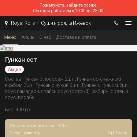
Пожалуйста, зайдите позже.
Сегодня работаем с 10:00 до 23:00.
Royal Rolls — Суши и роллы Ижевск
Меню
Акции
О нас
Доставка и оплата
Гункан сет
Акция
Состав: Гункан с лососем 2шт., Гункан со снежным
крабом 2шт., Гункан с чукой 2шт., Гункан с тунцом 2шт.,
соус гамадари, спайси соус (острый), имбирь, соевый
соус, васаби
Вес: 490 гр
Пищевая ценность на 100 г
Энерг. ценность
211.7 ккал