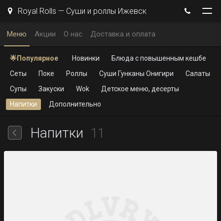
Royal Rolls — Суши и роллы Ижевск
Меню
Акции
О нас
Доставка и оплата
🌟Популярное
Новинки
Блюда с повышенным кешбеком
Сеты
Поке
Роллы
Суши Гунканы Онигири
Салаты
Супы
Закуски
Wok
Детское меню, десерты
Напитки
Дополнительно
Напитки
11