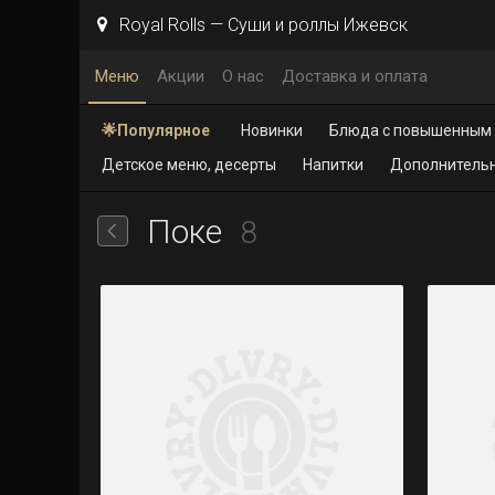
Royal Rolls — Суши и роллы Ижевск
Меню
Акции
О нас
Доставка и оплата
🌟Популярное
Новинки
Блюда с повышенным
Детское меню, десерты
Напитки
Дополнитель
Поке
8