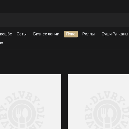
 кешбеком 10%
Сеты
Бизнес ланчи
Поке
Роллы
Суши Гунканы
но