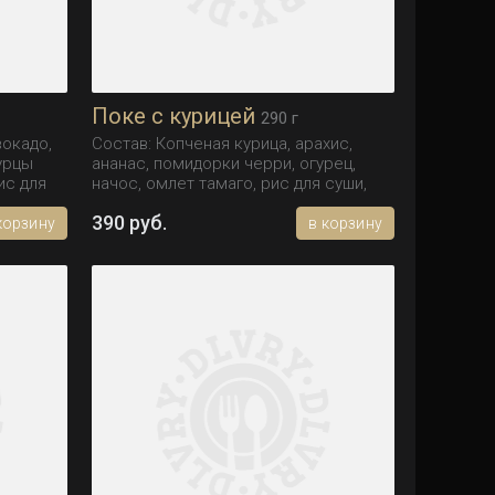
Поке с курицей
290 г
вокадо,
Состав: Копченая курица, арахис,
гурцы
ананас, помидорки черри, огурец,
ис для
начос, омлет тамаго, рис для суши,
фирменный соус.
390 руб.
корзину
в корзину
Вес: 290 гр