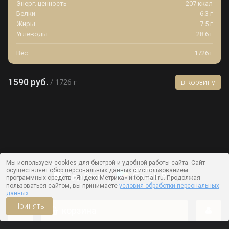
Энерг. ценность
207 ккал
Белки
6.3 г
Жиры
7.5 г
Углеводы
28.6 г
Вес
1726 г
1590 руб.
1726 г
в корзину
Мы используем cookies для быстрой и удобной работы сайта. Сайт
осуществляет сбор персональных данных с использованием
программных средств «Яндекс.Метрика» и top.mail.ru. Продолжая
пользоваться сайтом, вы принимаете
условия обработки персональных
данных
Принять
корзина