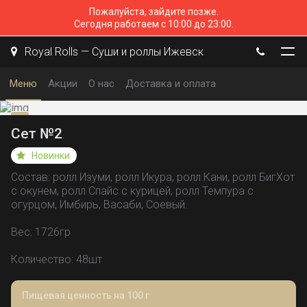
Пожалуйста, зайдите позже.
Сегодня работаем с 10:00 до 23:00.
Royal Rolls — Суши и роллы Ижевск
Меню
Акции
О нас
Доставка и оплата
Сет №2
Новинки
Состав: ролл Изуми, ролл Икура, ролл Кани, ролл БигХот
с окунем, ролл Спайс с курицей, ролл Темпура с
огурцом, Имбирь, Васаби, Соевый.
Вес: 1726гр
Количество: 48шт
Пищевая ценность на 100 г