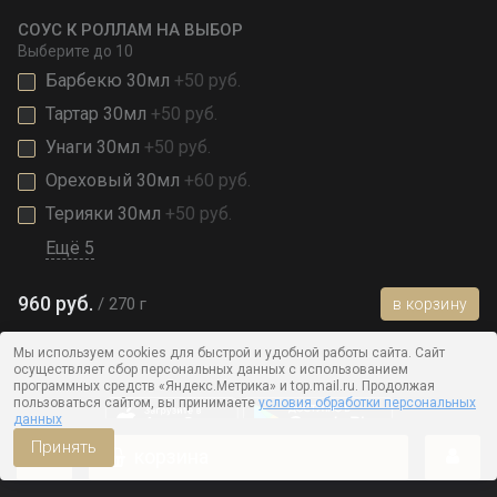
СОУС К РОЛЛАМ НА ВЫБОР
Выберите
до 10
Барбекю 30мл
+50 руб.
Тартар 30мл
+50 руб.
Унаги 30мл
+50 руб.
Ореховый 30мл
+60 руб.
Терияки 30мл
+50 руб.
Ещё 5
960 руб.
270 г
в корзину
Мы используем cookies для быстрой и удобной работы сайта. Сайт
осуществляет сбор персональных данных с использованием
программных средств «Яндекс.Метрика» и top.mail.ru. Продолжая
пользоваться сайтом, вы принимаете
условия обработки персональных
данных
Принять
корзина