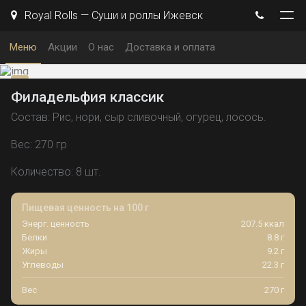
Royal Rolls — Суши и роллы Ижевск
Меню
Акции
О нас
Доставка и оплата
Филадельфия классик
Состав: Рис, нори, сыр сливочный, огурец, лосось.
Вес: 270 гр
Количество: 8 шт.
Пищевая ценность на 100 г
Энерг. ценность
207.5 ккал
Белки
8.8 г
Жиры
9.2 г
Углеводы
22.3 г
Вес
270 г