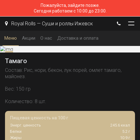
Пожалуйста, зайдите позже.
Сегодня работаем с 10:00 до 23:00.
Royal Rolls — Суши и роллы Ижевск
Меню
Акции
О нас
Доставка и оплата
Тамаго
Состав: Рис, нори, бекон, лук порей, омлет тамаго,
майонез.
Вес: 150 гр
Количество: 8 шт.
Пищевая ценность на 100 г
Энерг. ценность
245.6 ккал
Белки
5.2 г
Жиры
10.9 г