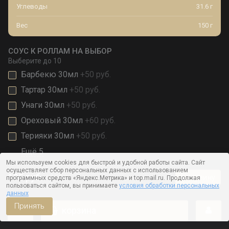
Углеводы
31.6 г
Вес
150 г
СОУС К РОЛЛАМ НА ВЫБОР
Выберите
до 10
Барбекю 30мл
+50 руб.
Тартар 30мл
+50 руб.
Унаги 30мл
+50 руб.
Ореховый 30мл
+60 руб.
Терияки 30мл
+50 руб.
Ещё 5
Мы используем cookies для быстрой и удобной работы сайта. Сайт
осуществляет сбор персональных данных с использованием
195 руб.
150 г
в корзину
программных средств «Яндекс.Метрика» и top.mail.ru. Продолжая
пользоваться сайтом, вы принимаете
условия обработки персональных
данных
Принять
корзина