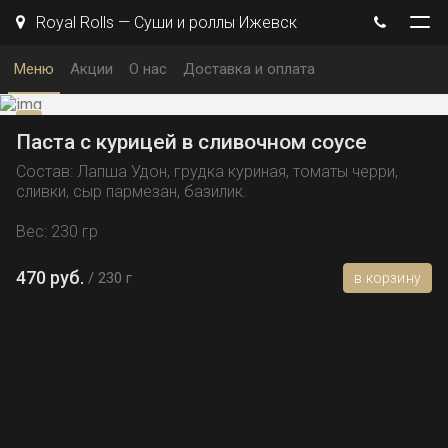
Royal Rolls — Суши и роллы Ижевск
Меню
Акции
О нас
Доставка и оплата
Паста с курицей в сливочном соусе
Состав: Лапша Удон, грудка куриная, томаты черри,
сливки, сыр пармезан, базилик.
Вес: 230 гр
470 руб.
230 г
в корзину